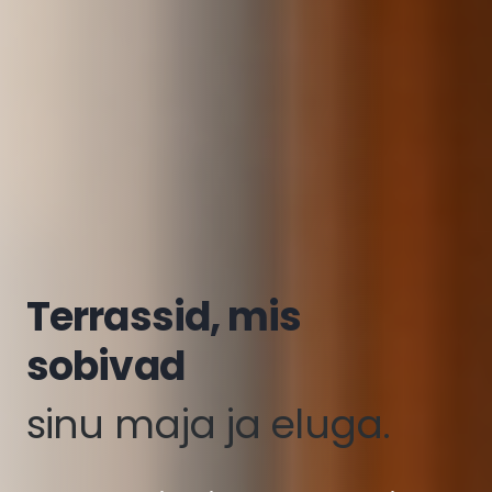
Terrassid, mis
sobivad
sinu maja ja eluga.